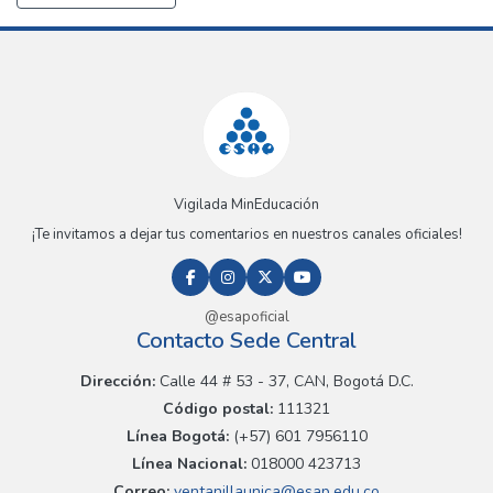
Vigilada MinEducación
¡Te invitamos a dejar tus comentarios en nuestros canales oficiales!
@esapoficial
Contacto Sede Central
Dirección:
Calle 44 # 53 - 37, CAN, Bogotá D.C.
Código postal:
111321
Línea Bogotá:
(+57) 601 7956110
Línea Nacional:
018000 423713
Correo:
ventanillaunica@esap.edu.co