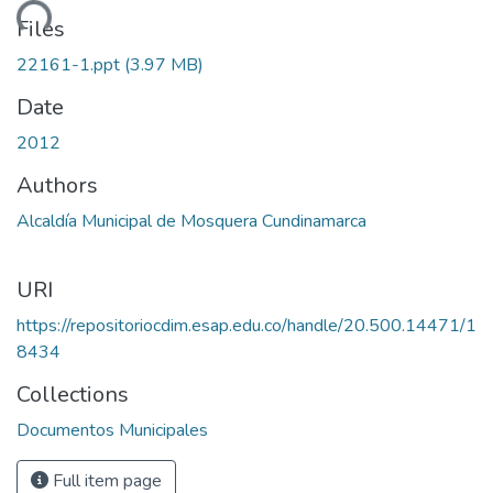
ading...
Files
22161-1.ppt
(3.97 MB)
Date
2012
Authors
Alcaldía Municipal de Mosquera Cundinamarca
URI
https://repositoriocdim.esap.edu.co/handle/20.500.14471/1
8434
Collections
Documentos Municipales
Full item page