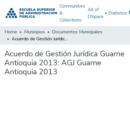
Communities
All of
&
Statistics
DSpace
Collections
Home
Municipios
Documentos Municipales
Acuerdo de Gestión Jurídica Guarne Antioquia 2013: AGJ Guarne Antioquia 2013
Acuerdo de Gestión Jurídica Guarne
Antioquia 2013: AGJ Guarne
Antioquia 2013
Loading...