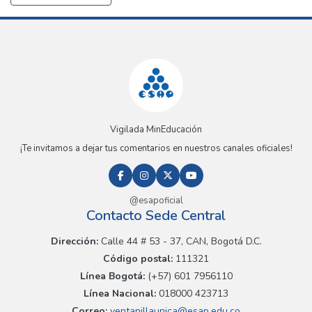
Vigilada MinEducación
¡Te invitamos a dejar tus comentarios en nuestros canales oficiales!
@esapoficial
Contacto Sede Central
Dirección:
Calle 44 # 53 - 37, CAN, Bogotá D.C.
Código postal:
111321
Línea Bogotá:
(+57) 601 7956110
Línea Nacional:
018000 423713
Correo:
ventanillaunica@esap.edu.co