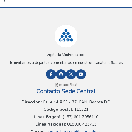
Vigilada MinEducación
¡Te invitamos a dejar tus comentarios en nuestros canales oficiales!
@esapoficial
Contacto Sede Central
Dirección:
Calle 44 # 53 - 37, CAN, Bogotá D.C.
Código postal:
111321
Línea Bogotá:
(+57) 601 7956110
Línea Nacional:
018000 423713
Correo:
ventanillaunica@esap.edu.co