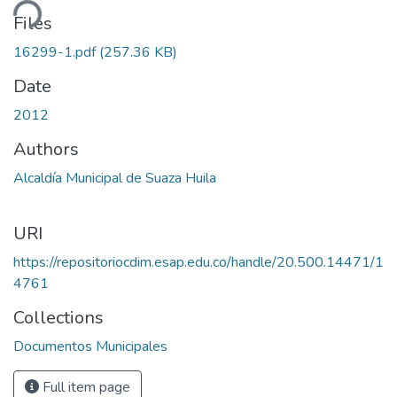
ding...
Files
16299-1.pdf
(257.36 KB)
Date
2012
Authors
Alcaldía Municipal de Suaza Huila
URI
https://repositoriocdim.esap.edu.co/handle/20.500.14471/1
4761
Collections
Documentos Municipales
Full item page