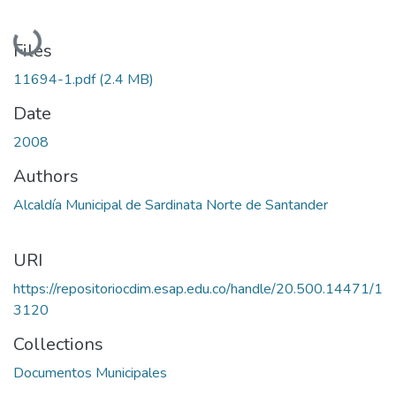
Loading...
Files
11694-1.pdf
(2.4 MB)
Date
2008
Authors
Alcaldía Municipal de Sardinata Norte de Santander
URI
https://repositoriocdim.esap.edu.co/handle/20.500.14471/1
3120
Collections
Documentos Municipales