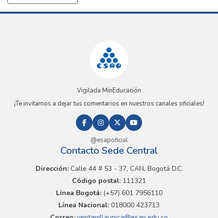
Vigilada MinEducación
¡Te invitamos a dejar tus comentarios en nuestros canales oficiales!
@esapoficial
Contacto Sede Central
Dirección:
Calle 44 # 53 - 37, CAN, Bogotá D.C.
Código postal:
111321
Línea Bogotá:
(+57) 601 7956110
Línea Nacional:
018000 423713
Correo:
ventanillaunica@esap.edu.co