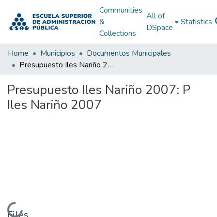
Communities
All of
&
Statistics
DSpace
Collections
Home
Municipios
Documentos Municipales
Presupuesto Iles Nariño 2007: P Iles Nariño 2007
Presupuesto Iles Nariño 2007: P
Iles Nariño 2007
Loading...
Files