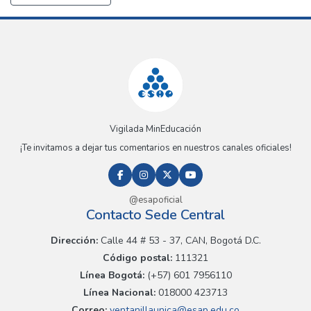
Vigilada MinEducación
¡Te invitamos a dejar tus comentarios en nuestros canales oficiales!
@esapoficial
Contacto Sede Central
Dirección:
Calle 44 # 53 - 37, CAN, Bogotá D.C.
Código postal:
111321
Línea Bogotá:
(+57) 601 7956110
Línea Nacional:
018000 423713
Correo:
ventanillaunica@esap.edu.co