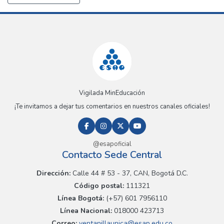
Vigilada MinEducación
¡Te invitamos a dejar tus comentarios en nuestros canales oficiales!
@esapoficial
Contacto Sede Central
Dirección:
Calle 44 # 53 - 37, CAN, Bogotá D.C.
Código postal:
111321
Línea Bogotá:
(+57) 601 7956110
Línea Nacional:
018000 423713
Correo:
ventanillaunica@esap.edu.co