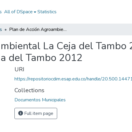
s
All of DSpace
Statistics
s
Plan de Acción Agroambiental La Ceja del Tambo 2012: PA Agroambiental La Ceja del Tambo 2012
ambiental La Ceja del Tambo 
ja del Tambo 2012
URI
https://repositoriocdim.esap.edu.co/handle/20.500.144
Collections
Documentos Municipales
Full item page