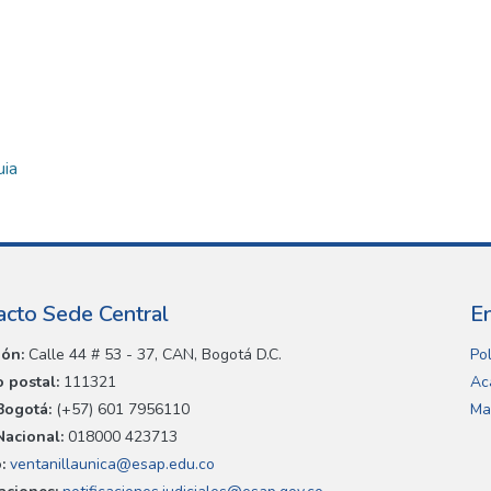
uia
acto Sede Central
E
ión:
Calle 44 # 53 - 37, CAN, Bogotá D.C.
Pol
 postal:
111321
Ac
Bogotá:
(+57) 601 7956110
Ma
Nacional:
018000 423713
:
ventanillaunica@esap.edu.co