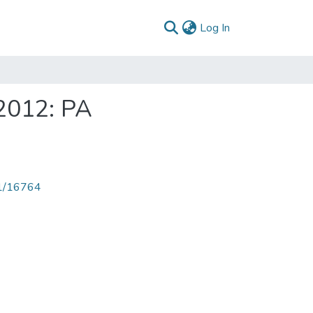
(current)
Log In
2012: PA
71/16764