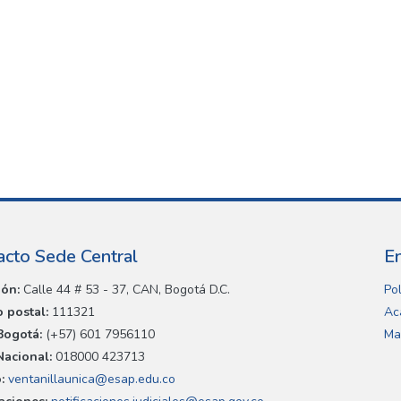
acto Sede Central
E
ión:
Calle 44 # 53 - 37, CAN, Bogotá D.C.
Pol
 postal:
111321
Ac
Bogotá:
(+57) 601 7956110
Ma
Nacional:
018000 423713
:
ventanillaunica@esap.edu.co