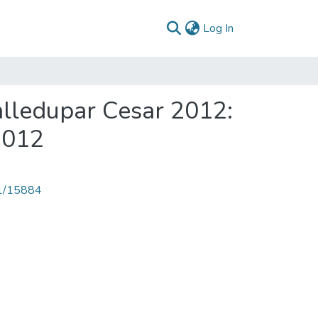
(current)
Log In
alledupar Cesar 2012:
2012
71/15884