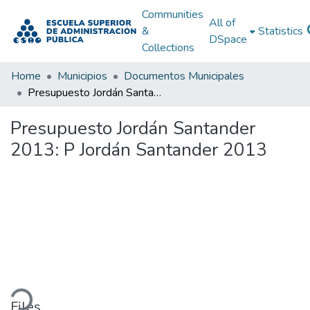
Communities
All of
&
Statistics
DSpace
Collections
Home
Municipios
Documentos Municipales
Presupuesto Jordán Santander 2013: P Jordán Santander 2013
Presupuesto Jordán Santander
2013: P Jordán Santander 2013
ding...
Files