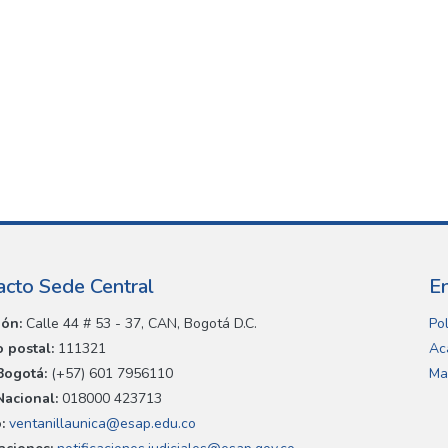
acto Sede Central
E
ión:
Calle 44 # 53 - 37, CAN, Bogotá D.C.
Pol
 postal:
111321
Ac
Bogotá:
(+57) 601 7956110
Ma
Nacional:
018000 423713
:
ventanillaunica@esap.edu.co