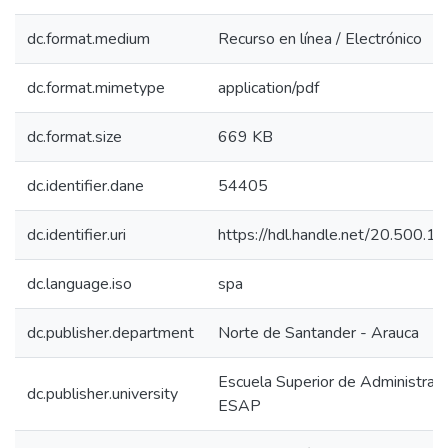
dc.format.medium
Recurso en línea / Electrónico
dc.format.mimetype
application/pdf
dc.format.size
669 KB
dc.identifier.dane
54405
dc.identifier.uri
https://hdl.handle.net/20.500.
dc.language.iso
spa
dc.publisher.department
Norte de Santander - Arauca
Escuela Superior de Administraci
dc.publisher.university
ESAP