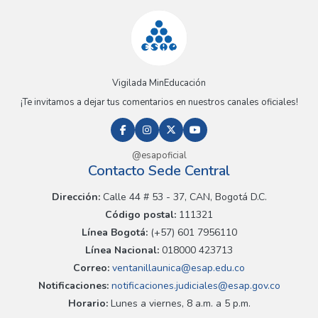
Vigilada MinEducación
¡Te invitamos a dejar tus comentarios en nuestros canales oficiales!
@esapoficial
Contacto Sede Central
Dirección:
Calle 44 # 53 - 37, CAN, Bogotá D.C.
Código postal:
111321
Línea Bogotá:
(+57) 601 7956110
Línea Nacional:
018000 423713
Correo:
ventanillaunica@esap.edu.co
Notificaciones:
notificaciones.judiciales@esap.gov.co
Horario:
Lunes a viernes, 8 a.m. a 5 p.m.