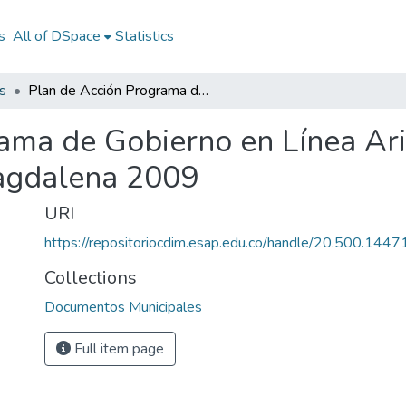
s
All of DSpace
Statistics
s
Plan de Acción Programa de Gobierno en Línea Ariguaní Magdalena 2009: PA Ariguaní Magdalena 2009
rama de Gobierno en Línea Ar
agdalena 2009
URI
https://repositoriocdim.esap.edu.co/handle/20.500.144
Collections
Documentos Municipales
Full item page