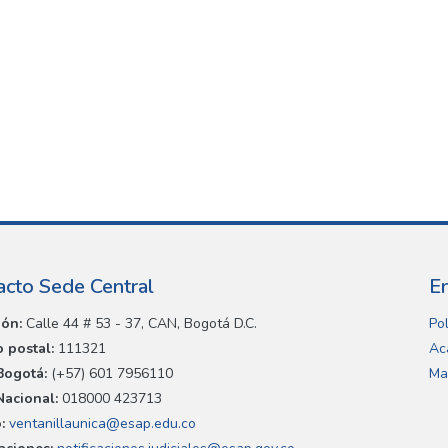
acto Sede Central
E
ión:
Calle 44 # 53 - 37, CAN, Bogotá D.C.
Pol
 postal:
111321
Ac
Bogotá:
(+57) 601 7956110
Ma
Nacional:
018000 423713
:
ventanillaunica@esap.edu.co