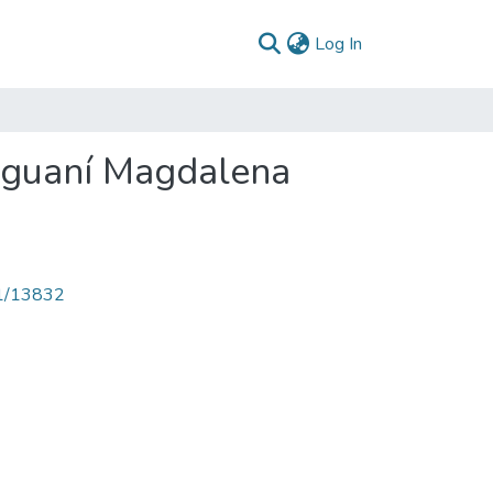
(current)
Log In
iguaní Magdalena
71/13832