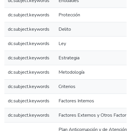
dc.subject.keywords
Entidades
dc.subject.keywords
Protección
dc.subject.keywords
Delito
dc.subject.keywords
Ley
dc.subject.keywords
Estrategia
dc.subject.keywords
Metodología
dc.subject.keywords
Criterios
dc.subject.keywords
Factores Internos
dc.subject.keywords
Factores Externos y Otros Factore
Plan Anticorrupción y de Atención 