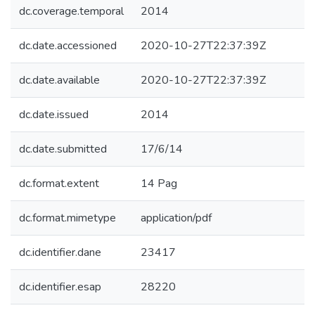
dc.coverage.temporal
2014
dc.date.accessioned
2020-10-27T22:37:39Z
dc.date.available
2020-10-27T22:37:39Z
dc.date.issued
2014
dc.date.submitted
17/6/14
dc.format.extent
14 Pag
dc.format.mimetype
application/pdf
dc.identifier.dane
23417
dc.identifier.esap
28220