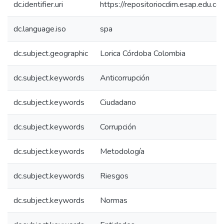
dc.identifier.uri
https://repositoriocdim.esap.edu.
dc.language.iso
spa
dc.subject.geographic
Lorica Córdoba Colombia
dc.subject.keywords
Anticorrupción
dc.subject.keywords
Ciudadano
dc.subject.keywords
Corrupción
dc.subject.keywords
Metodología
dc.subject.keywords
Riesgos
dc.subject.keywords
Normas