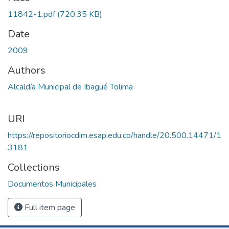
Loading...
11842-1.pdf
(720.35 KB)
Date
2009
Authors
Alcaldía Municipal de Ibagué Tolima
URI
https://repositoriocdim.esap.edu.co/handle/20.500.14471/1
3181
Collections
Documentos Municipales
Full item page