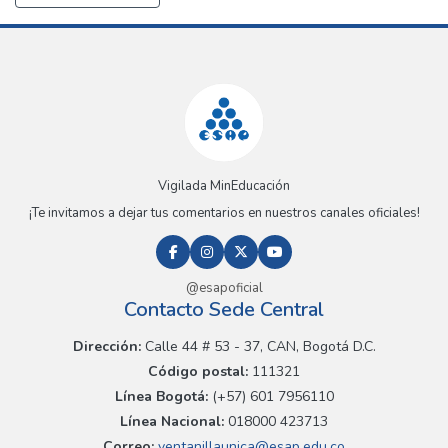
Vigilada MinEducación
¡Te invitamos a dejar tus comentarios en nuestros canales oficiales!
@esapoficial
Contacto Sede Central
Dirección:
Calle 44 # 53 - 37, CAN, Bogotá D.C.
Código postal:
111321
Línea Bogotá:
(+57) 601 7956110
Línea Nacional:
018000 423713
Correo:
ventanillaunica@esap.edu.co