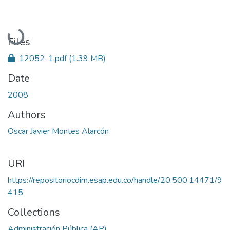
Loading...
Files
12052-1.pdf
(1.39 MB)
Date
2008
Authors
Oscar Javier Montes Alarcón
URI
https://repositoriocdim.esap.edu.co/handle/20.500.14471/9
415
Collections
Administración Pública (AP)