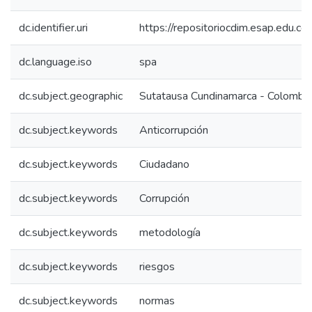
dc.identifier.uri
https://repositoriocdim.esap.edu.
dc.language.iso
spa
dc.subject.geographic
Sutatausa Cundinamarca - Colombia
dc.subject.keywords
Anticorrupción
dc.subject.keywords
Ciudadano
dc.subject.keywords
Corrupción
dc.subject.keywords
metodología
dc.subject.keywords
riesgos
dc.subject.keywords
normas