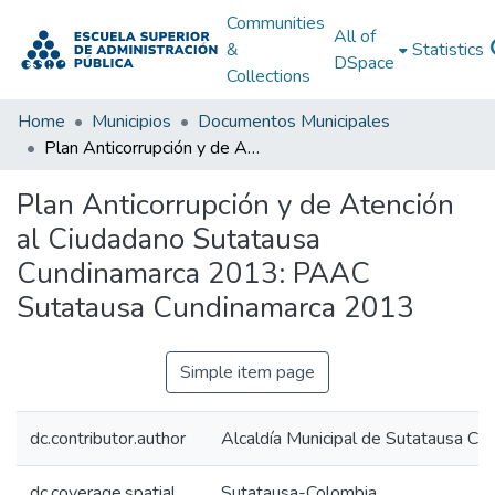
Communities
All of
&
Statistics
DSpace
Collections
Home
Municipios
Documentos Municipales
Plan Anticorrupción y de Atención al Ciudadano Sutatausa Cundinamarca 2013: PAAC Sutatausa Cundinamarca 2013
Plan Anticorrupción y de Atención
al Ciudadano Sutatausa
Cundinamarca 2013: PAAC
Sutatausa Cundinamarca 2013
Simple item page
dc.contributor.author
Alcaldía Municipal de Sutatausa Cu
dc.coverage.spatial
Sutatausa-Colombia