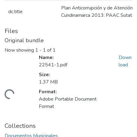
Plan Anticorrupción y de Atención 
dc.title
Cundinamarca 2013: PAAC Sutatau
Files
Original bundle
Now showing
1 - 1 of 1
Name:
Down
22541-1.pdf
load
Size:
1.37 MB
Format:
ading...
Adobe Portable Document
Format
Collections
Documentos Municipales