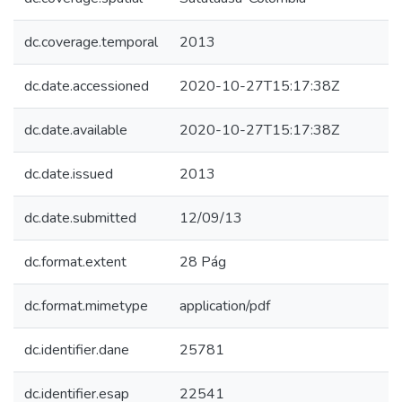
dc.coverage.temporal
2013
dc.date.accessioned
2020-10-27T15:17:38Z
dc.date.available
2020-10-27T15:17:38Z
dc.date.issued
2013
dc.date.submitted
12/09/13
dc.format.extent
28 Pág
dc.format.mimetype
application/pdf
dc.identifier.dane
25781
dc.identifier.esap
22541