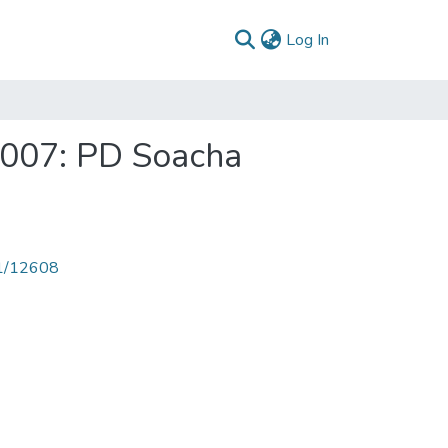
(current)
Log In
2007: PD Soacha
71/12608