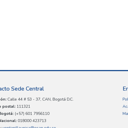
acto Sede Central
E
ión:
Calle 44 # 53 - 37, CAN, Bogotá D.C.
Pol
 postal:
111321
Ac
Bogotá:
(+57) 601 7956110
Ma
Nacional:
018000 423713
:
ventanillaunica@esap.edu.co