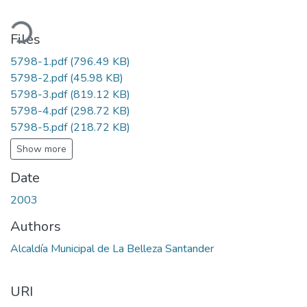
ading...
Files
5798-1.pdf
(796.49 KB)
5798-2.pdf
(45.98 KB)
5798-3.pdf
(819.12 KB)
5798-4.pdf
(298.72 KB)
5798-5.pdf
(218.72 KB)
Show more
Date
2003
Authors
Alcaldía Municipal de La Belleza Santander
URI