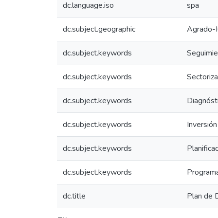
dc.language.iso
spa
dc.subject.geographic
Agrado-H
dc.subject.keywords
Seguimie
dc.subject.keywords
Sectoriza
dc.subject.keywords
Diagnósti
dc.subject.keywords
Inversión
dc.subject.keywords
Planifica
dc.subject.keywords
Programa
dc.title
Plan de 