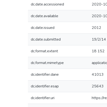
dc.date.accessioned
2020-10
dc.date.available
2020-10
dc.date.issued
2012
dc.date.submitted
19/2/14
dc.format.extent
18 152
dc.format.mimetype
applicati
dc.identifier.dane
41013
dc.identifier.esap
25643
dc.identifier.uri
https://