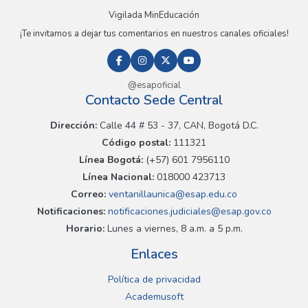
Vigilada MinEducación
¡Te invitamos a dejar tus comentarios en nuestros canales oficiales!
@esapoficial
Contacto Sede Central
Dirección:
Calle 44 # 53 - 37, CAN, Bogotá D.C.
Código postal:
111321
Línea Bogotá:
(+57) 601 7956110
Línea Nacional:
018000 423713
Correo:
ventanillaunica@esap.edu.co
Notificaciones:
notificaciones.judiciales@esap.gov.co
Horario:
Lunes a viernes, 8 a.m. a 5 p.m.
Enlaces
Política de privacidad
Academusoft