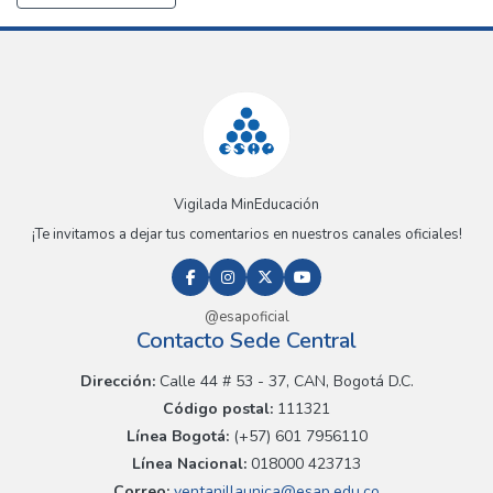
Vigilada MinEducación
¡Te invitamos a dejar tus comentarios en nuestros canales oficiales!
@esapoficial
Contacto Sede Central
Dirección:
Calle 44 # 53 - 37, CAN, Bogotá D.C.
Código postal:
111321
Línea Bogotá:
(+57) 601 7956110
Línea Nacional:
018000 423713
Correo:
ventanillaunica@esap.edu.co