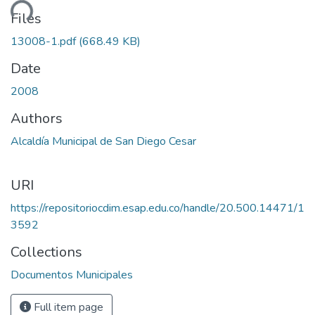
ding...
Files
13008-1.pdf
(668.49 KB)
Date
2008
Authors
Alcaldía Municipal de San Diego Cesar
URI
https://repositoriocdim.esap.edu.co/handle/20.500.14471/1
3592
Collections
Documentos Municipales
Full item page