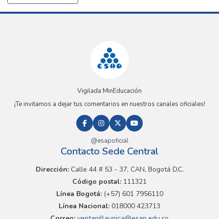
Vigilada MinEducación
¡Te invitamos a dejar tus comentarios en nuestros canales oficiales!
@esapoficial
Contacto Sede Central
Dirección:
Calle 44 # 53 - 37, CAN, Bogotá D.C.
Código postal:
111321
Línea Bogotá:
(+57) 601 7956110
Línea Nacional:
018000 423713
Correo:
ventanillaunica@esap.edu.co