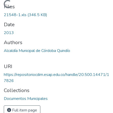
Loading...
Files
21548-1.xls
(346.5 KB)
Date
2013
Authors
Alcaldía Municipal de Córdoba Quindío
URI
https://repositoriocdim.esap.edu.co/handle/20.500.14471/1
7826
Collections
Documentos Municipales
Full item page