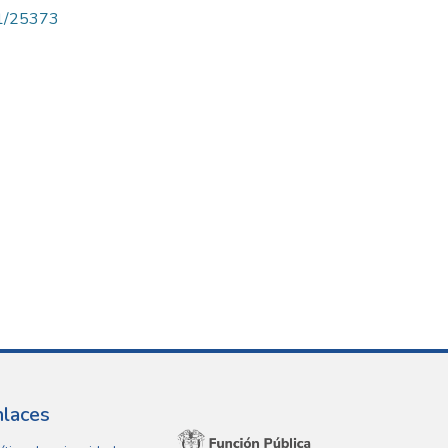
71/25373
nlaces