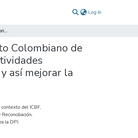
(current)
Log In
Apoyo a la dirección de primera infancia del Instituto Colombiano de Bienestar Familiar para el fortalecimiento de las actividades relacionadas con el proceso administrativo público y así mejorar la gobernabilidad de la dependencia
tuto Colombiano de
ctividades
y así mejorar la
l contexto del ICBF,
 Reconciliación,
za la DPI.