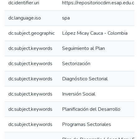
dc.identifier.uri
https://repositoriocdim.esap.edu.
dc.language.iso
spa
dc.subject.geographic
López Micay Cauca - Colombia
dc.subject.keywords
Seguimiento al Plan
dc.subject.keywords
Sectorización
dc.subject.keywords
Diagnóstico Sectorial
dc.subject.keywords
Inversión Social
dc.subject.keywords
Planificación del Desarrollo
dc.subject.keywords
Programas Sectoriales