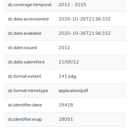
dc.coverage.temporal
2012 - 2015
dc.date.accessioned
2020-10-26T21:56:33Z
dc.date.available
2020-10-26T21:56:33Z
dc.date.issued
2012
dc.date.submitted
21/09/12
dc.format.extent
241 pág.
dc.format.mimetype
application/pdf
dc.identifier.dane
19418
dc.identifier.esap
18051