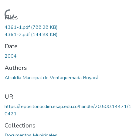
Loading...
Files
4361-1.pdf
(788.28 KB)
4361-2.pdf
(144.89 KB)
Date
2004
Authors
Alcaldía Municipal de Ventaquemada Boyacá
URI
https://repositoriocdim.esap.edu.co/handle/20.500.14471/1
0421
Collections
Documentos Municipales