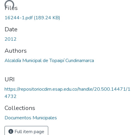
ading...
Files
16244-1.pdf
(189.24 KB)
Date
2012
Authors
Alcaldía Municipal de Topaipí Cundinamarca
URI
https://repositoriocdim.esap.edu.co/handle/20.500.14471/1
4732
Collections
Documentos Municipales
Full item page