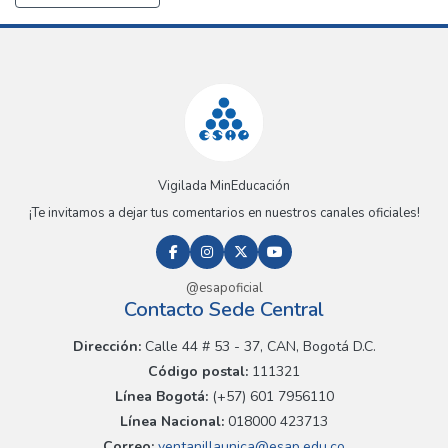
Vigilada MinEducación
¡Te invitamos a dejar tus comentarios en nuestros canales oficiales!
@esapoficial
Contacto Sede Central
Dirección:
Calle 44 # 53 - 37, CAN, Bogotá D.C.
Código postal:
111321
Línea Bogotá:
(+57) 601 7956110
Línea Nacional:
018000 423713
Correo:
ventanillaunica@esap.edu.co