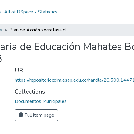
s
All of DSpace
Statistics
s
Plan de Acción secretaria de Educación Mahates Bolivar 2013: PASE Mahates Bolivar 2013
taria de Educación Mahates B
3
URI
https://repositoriocdim.esap.edu.co/handle/20.500.144
Collections
Documentos Municipales
Full item page