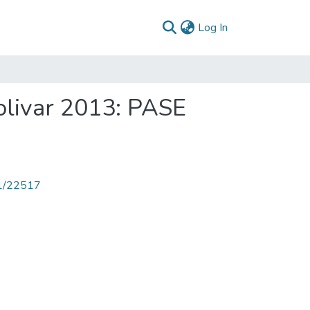
(current)
Log In
olivar 2013: PASE
71/22517