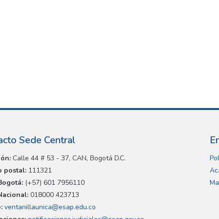
acto Sede Central
E
ión:
Calle 44 # 53 - 37, CAN, Bogotá D.C.
Pol
 postal:
111321
Ac
Bogotá:
(+57) 601 7956110
Ma
Nacional:
018000 423713
:
ventanillaunica@esap.edu.co