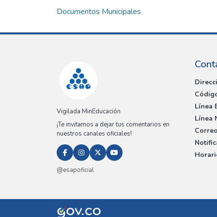
Documentos Municipales
Cont
Direcc
Código
Línea 
Vigilada MinEducación
Línea 
¡Te invitamos a dejar tus comentarios en
Correo
nuestros canales oficiales!
Notifi
Horari
@esapoficial