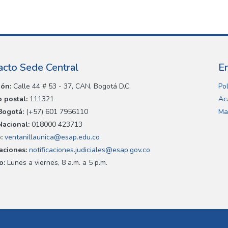
acto Sede Central
E
ión:
Calle 44 # 53 - 37, CAN, Bogotá D.C.
Pol
 postal:
111321
Ac
Bogotá:
(+57) 601 7956110
Ma
Nacional:
018000 423713
:
ventanillaunica@esap.edu.co
caciones:
notificaciones.judiciales@esap.gov.co
o:
Lunes a viernes, 8 a.m. a 5 p.m.