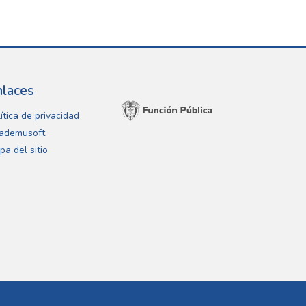
nlaces
ítica de privacidad
ademusoft
pa del sitio