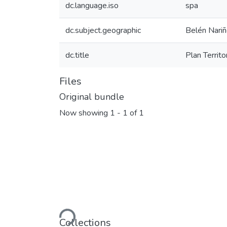
dc.language.iso
spa
dc.subject.geographic
Belén Nariñ
dc.title
Plan Territ
Files
Original bundle
Now showing
1 - 1 of 1
Loading...
Collections