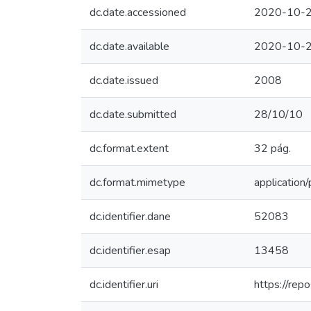
dc.date.accessioned
2020-10-2
dc.date.available
2020-10-2
dc.date.issued
2008
dc.date.submitted
28/10/10
dc.format.extent
32 pág.
dc.format.mimetype
application/
dc.identifier.dane
52083
dc.identifier.esap
13458
dc.identifier.uri
https://re