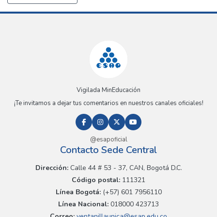
Vigilada MinEducación
¡Te invitamos a dejar tus comentarios en nuestros canales oficiales!
@esapoficial
Contacto Sede Central
Dirección:
Calle 44 # 53 - 37, CAN, Bogotá D.C.
Código postal:
111321
Línea Bogotá:
(+57) 601 7956110
Línea Nacional:
018000 423713
Correo:
ventanillaunica@esap.edu.co