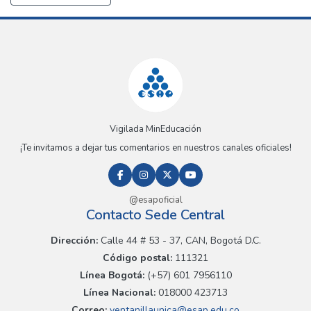
Vigilada MinEducación
¡Te invitamos a dejar tus comentarios en nuestros canales oficiales!
@esapoficial
Contacto Sede Central
Dirección:
Calle 44 # 53 - 37, CAN, Bogotá D.C.
Código postal:
111321
Línea Bogotá:
(+57) 601 7956110
Línea Nacional:
018000 423713
Correo:
ventanillaunica@esap.edu.co