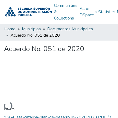
Communities
All of
&
Statistics
DSpace
Collections
Home
Municipios
Documentos Municipales
Acuerdo No. 051 de 2020
Acuerdo No. 051 de 2020
Loading...
Files
9584_sta-catalina-plan-de-desarrollo-20202023.PDF
(3