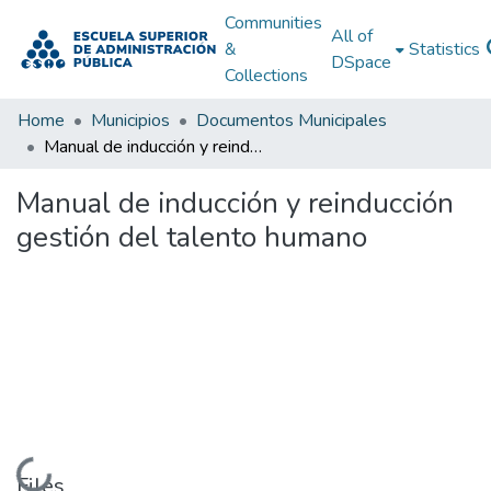
Communities
All of
&
Statistics
DSpace
Collections
Home
Municipios
Documentos Municipales
Manual de inducción y reinducción gestión del talento humano
Manual de inducción y reinducción
gestión del talento humano
Loading...
Files