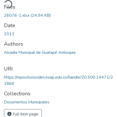
ading...
Files
26076-1.xlsx
(24.94 KB)
Date
2013
Authors
Alcadia Municipal de Guatapé Antioquia
URI
https://repositoriocdim.esap.edu.co/handle/20.500.14471/2
1866
Collections
Documentos Municipales
Full item page