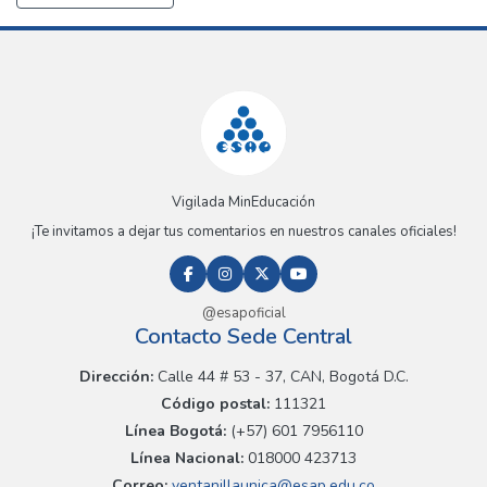
Vigilada MinEducación
¡Te invitamos a dejar tus comentarios en nuestros canales oficiales!
@esapoficial
Contacto Sede Central
Dirección:
Calle 44 # 53 - 37, CAN, Bogotá D.C.
Código postal:
111321
Línea Bogotá:
(+57) 601 7956110
Línea Nacional:
018000 423713
Correo:
ventanillaunica@esap.edu.co