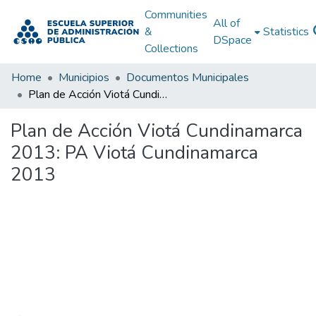
Communities
All of
&
Statistics
DSpace
Collections
Home
Municipios
Documentos Municipales
Plan de Acción Viotá Cundinamarca 2013: PA Viotá Cundinamarca 2013
Plan de Acción Viotá Cundinamarca
2013: PA Viotá Cundinamarca
2013
Loading...