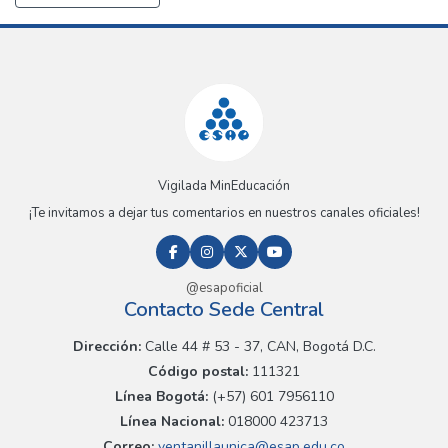
Vigilada MinEducación
¡Te invitamos a dejar tus comentarios en nuestros canales oficiales!
@esapoficial
Contacto Sede Central
Dirección:
Calle 44 # 53 - 37, CAN, Bogotá D.C.
Código postal:
111321
Línea Bogotá:
(+57) 601 7956110
Línea Nacional:
018000 423713
Correo:
ventanillaunica@esap.edu.co