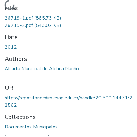
Loading...
Files
26719-1.pdf
(865.73 KB)
26719-2.pdf
(543.02 KB)
Date
2012
Authors
Alcadia Municipal de Aldana Nariño
URI
https://repositoriocdim.esap.edu.co/handle/20.500.14471/2
2562
Collections
Documentos Municipales