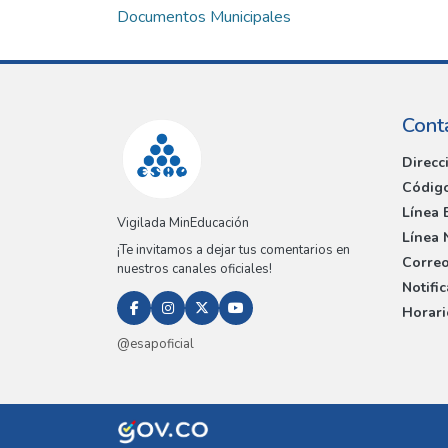
Documentos Municipales
Cont
Direcc
Código
Línea 
Vigilada MinEducación
Línea 
¡Te invitamos a dejar tus comentarios en
Correo
nuestros canales oficiales!
Notifi
Horari
@esapoficial