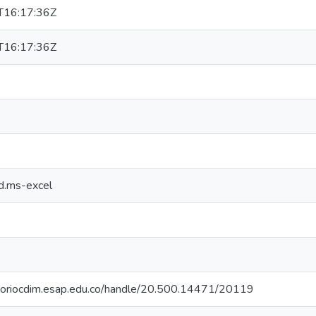
16:17:36Z
16:17:36Z
nd.ms-excel
itoriocdim.esap.edu.co/handle/20.500.14471/20119