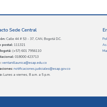
acto Sede Central
E
ión:
Calle 44 # 53 - 37, CAN, Bogotá D.C.
Pol
 postal:
111321
Ac
Bogotá:
(+57) 601 7956110
Ma
Nacional:
018000 423713
:
ventanillaunica@esap.edu.co
caciones:
notificaciones.judiciales@esap.gov.co
o:
Lunes a viernes, 8 a.m. a 5 p.m.