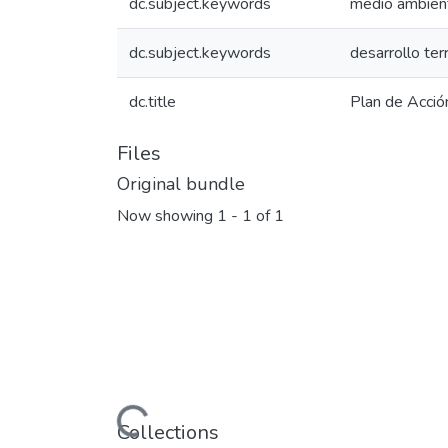
dc.subject.keywords
medio ambien
dc.subject.keywords
desarrollo terr
dc.title
Plan de Acció
Files
Original bundle
Now showing
1 - 1 of 1
Loading...
Collections