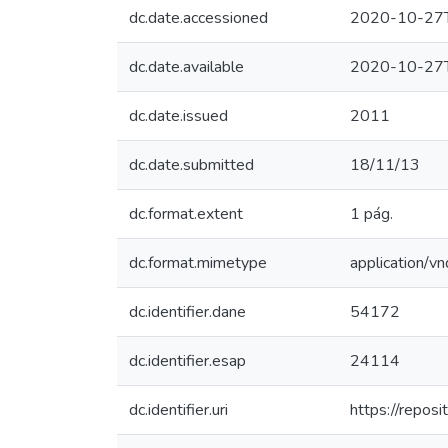
dc.date.accessioned
2020-10-27T
dc.date.available
2020-10-27T
dc.date.issued
2011
dc.date.submitted
18/11/13
dc.format.extent
1 pág.
dc.format.mimetype
application/v
dc.identifier.dane
54172
dc.identifier.esap
24114
dc.identifier.uri
https://repos