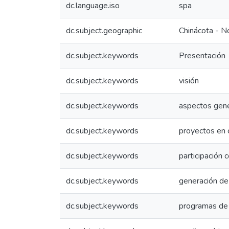
dc.language.iso
spa
dc.subject.geographic
Chinácota - N
dc.subject.keywords
Presentación
dc.subject.keywords
visión
dc.subject.keywords
aspectos gen
dc.subject.keywords
proyectos en 
dc.subject.keywords
participación 
dc.subject.keywords
generación d
dc.subject.keywords
programas de 