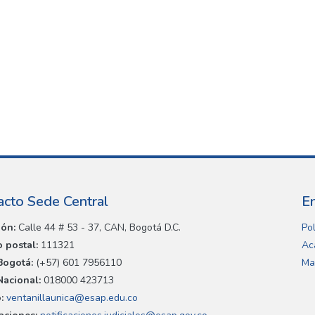
acto Sede Central
E
ión:
Calle 44 # 53 - 37, CAN, Bogotá D.C.
Pol
 postal:
111321
Ac
Bogotá:
(+57) 601 7956110
Ma
Nacional:
018000 423713
:
ventanillaunica@esap.edu.co