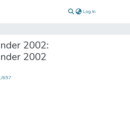
(current)
Log In
ander 2002:
tander 2002
71/697