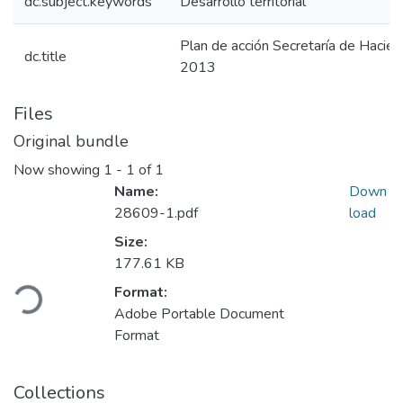
dc.subject.keywords
Desarrollo territorial
Plan de acción Secretaría de Hacien
dc.title
2013
Files
Original bundle
Now showing
1 - 1 of 1
Name:
Down
28609-1.pdf
load
Size:
177.61 KB
Loading...
Format:
Adobe Portable Document
Format
Collections