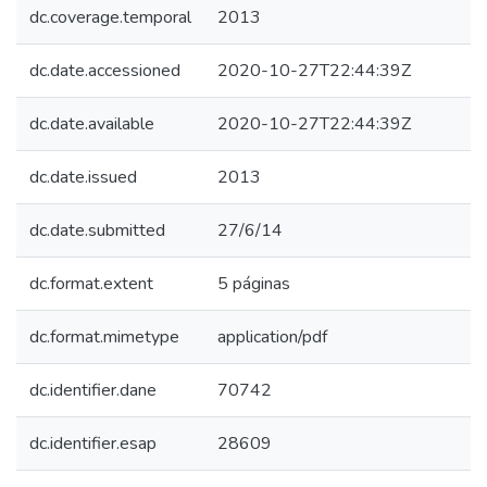
dc.coverage.temporal
2013
dc.date.accessioned
2020-10-27T22:44:39Z
dc.date.available
2020-10-27T22:44:39Z
dc.date.issued
2013
dc.date.submitted
27/6/14
dc.format.extent
5 páginas
dc.format.mimetype
application/pdf
dc.identifier.dane
70742
dc.identifier.esap
28609