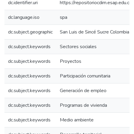
dc.identifier.uri
https://repositoriocdim.esap.edu.
dc.language.iso
spa
dc.subject.geographic
San Luis de Sincé Sucre Colombia
dc.subject.keywords
Sectores sociales
dc.subject.keywords
Proyectos
dc.subject.keywords
Participación comunitaria
dc.subject.keywords
Generación de empleo
dc.subject.keywords
Programas de vivienda
dc.subject.keywords
Medio ambiente