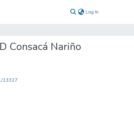
(current)
Log In
PD Consacá Nariño
71/13327