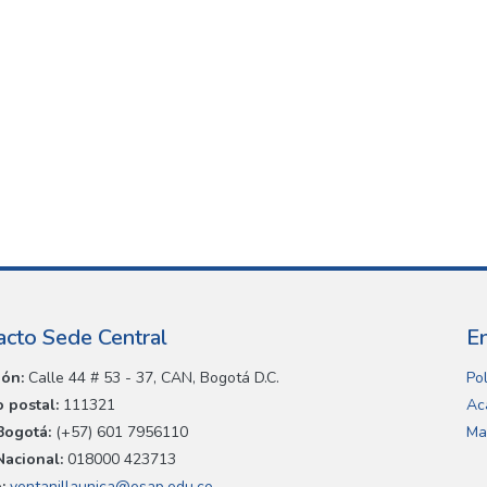
acto Sede Central
E
ión:
Calle 44 # 53 - 37, CAN, Bogotá D.C.
Pol
 postal:
111321
Ac
Bogotá:
(+57) 601 7956110
Ma
Nacional:
018000 423713
:
ventanillaunica@esap.edu.co