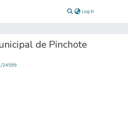
(current)
Log In
unicipal de Pinchote
71/24599