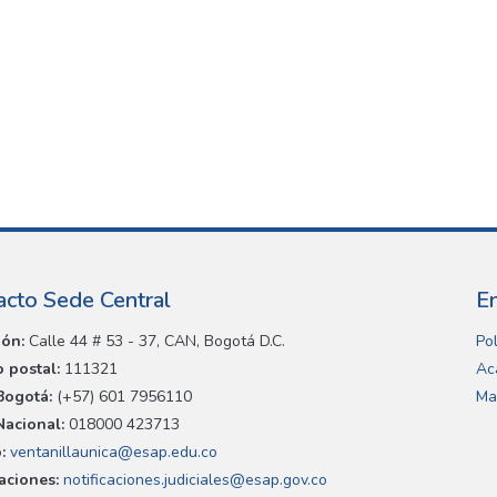
acto Sede Central
E
ión:
Calle 44 # 53 - 37, CAN, Bogotá D.C.
Pol
 postal:
111321
Ac
Bogotá:
(+57) 601 7956110
Ma
Nacional:
018000 423713
:
ventanillaunica@esap.edu.co
caciones:
notificaciones.judiciales@esap.gov.co