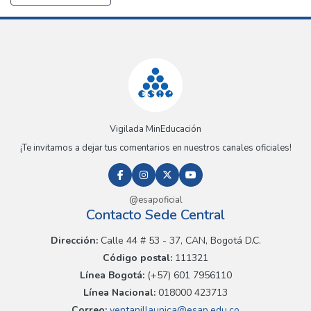
Vigilada MinEducación
¡Te invitamos a dejar tus comentarios en nuestros canales oficiales!
@esapoficial
Contacto Sede Central
Dirección:
Calle 44 # 53 - 37, CAN, Bogotá D.C.
Código postal:
111321
Línea Bogotá:
(+57) 601 7956110
Línea Nacional:
018000 423713
Correo:
ventanillaunica@esap.edu.co