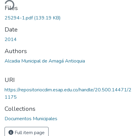
ding...
Files
25294-1.pdf
(139.19 KB)
Date
2014
Authors
Alcadia Municipal de Amagá Antioquia
URI
https://repositoriocdim.esap.edu.co/handle/20.500.14471/2
1175
Collections
Documentos Municipales
Full item page