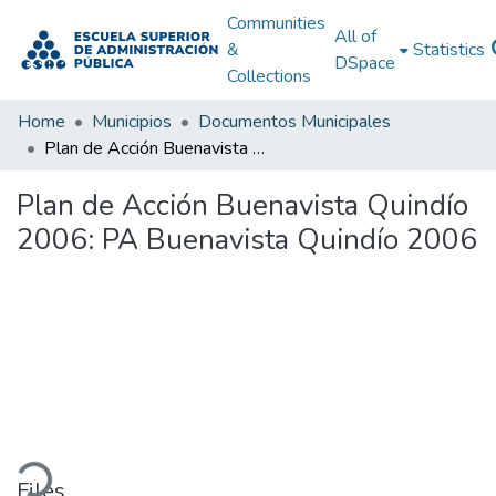
Communities
All of
&
Statistics
DSpace
Collections
Home
Municipios
Documentos Municipales
Plan de Acción Buenavista Quindío 2006: PA Buenavista Quindío 2006
Plan de Acción Buenavista Quindío
2006: PA Buenavista Quindío 2006
ading...
Files