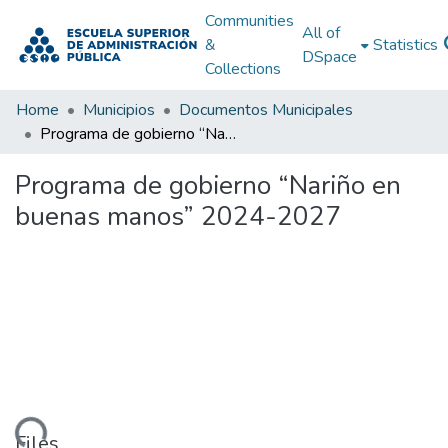
Communities
All of
&
Statistics
DSpace
Collections
Home
Municipios
Documentos Municipales
Programa de gobierno “Nariño en buenas manos” 2024-2027
Programa de gobierno “Nariño en
buenas manos” 2024-2027
ading...
Files