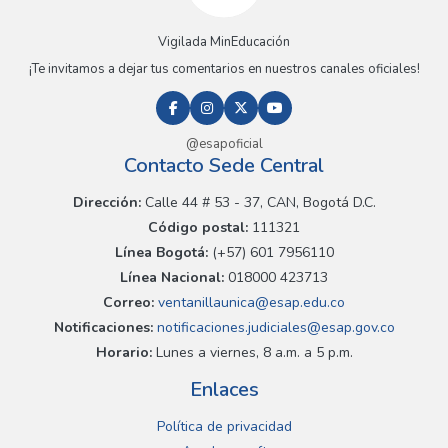
Vigilada MinEducación
¡Te invitamos a dejar tus comentarios en nuestros canales oficiales!
@esapoficial
Contacto Sede Central
Dirección:
Calle 44 # 53 - 37, CAN, Bogotá D.C.
Código postal:
111321
Línea Bogotá:
(+57) 601 7956110
Línea Nacional:
018000 423713
Correo:
ventanillaunica@esap.edu.co
Notificaciones:
notificaciones.judiciales@esap.gov.co
Horario:
Lunes a viernes, 8 a.m. a 5 p.m.
Enlaces
Política de privacidad