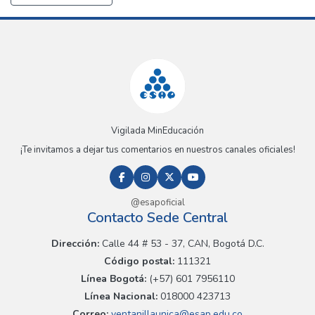
Vigilada MinEducación
¡Te invitamos a dejar tus comentarios en nuestros canales oficiales!
@esapoficial
Contacto Sede Central
Dirección:
Calle 44 # 53 - 37, CAN, Bogotá D.C.
Código postal:
111321
Línea Bogotá:
(+57) 601 7956110
Línea Nacional:
018000 423713
Correo:
ventanillaunica@esap.edu.co