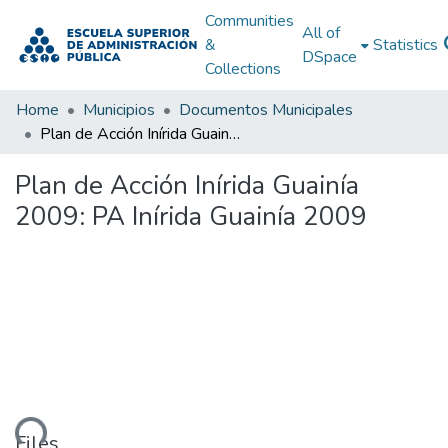
Communities
All of
&
Statistics
DSpace
Collections
Home
Municipios
Documentos Municipales
Plan de Acción Inírida Guainía 2009: PA Inírida Guainía 2009
Plan de Acción Inírida Guainía
2009: PA Inírida Guainía 2009
ading...
Files