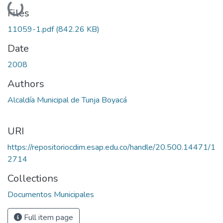
Loading...
Files
11059-1.pdf
(842.26 KB)
Date
2008
Authors
Alcaldía Municipal de Tunja Boyacá
URI
https://repositoriocdim.esap.edu.co/handle/20.500.14471/1
2714
Collections
Documentos Municipales
Full item page