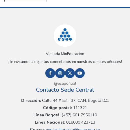
Vigilada MinEducación
¡Te invitamos a dejar tus comentarios en nuestros canales oficiales!
@esapoficial
Contacto Sede Central
Dirección:
Calle 44 # 53 - 37, CAN, Bogotá D.C.
Código postal:
111321
Línea Bogotá:
(+57) 601 7956110
Línea Nacional:
018000 423713
Correo:
ventanillaunica@esap.edu.co