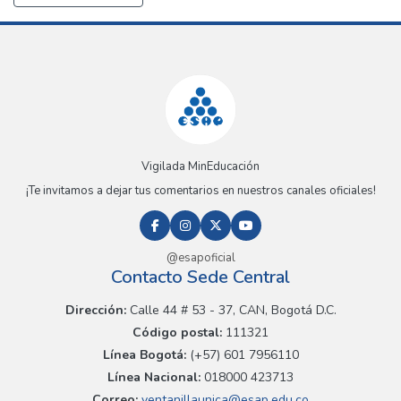
Vigilada MinEducación
¡Te invitamos a dejar tus comentarios en nuestros canales oficiales!
@esapoficial
Contacto Sede Central
Dirección:
Calle 44 # 53 - 37, CAN, Bogotá D.C.
Código postal:
111321
Línea Bogotá:
(+57) 601 7956110
Línea Nacional:
018000 423713
Correo:
ventanillaunica@esap.edu.co