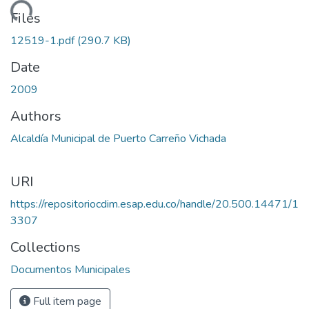
oading...
Files
12519-1.pdf
(290.7 KB)
Date
2009
Authors
Alcaldía Municipal de Puerto Carreño Vichada
URI
https://repositoriocdim.esap.edu.co/handle/20.500.14471/1
3307
Collections
Documentos Municipales
Full item page